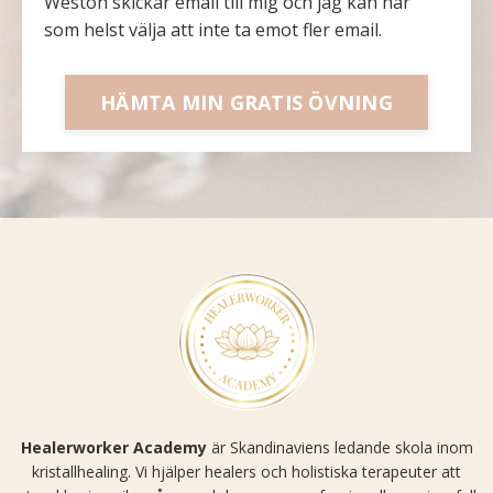
Weston skickar email till mig och jag kan när
som helst välja att inte ta emot fler email.
HÄMTA MIN GRATIS ÖVNING
Healerworker Academy
är Skandinaviens ledande skola inom
kristallhealing. Vi hjälper healers och holistiska terapeuter att