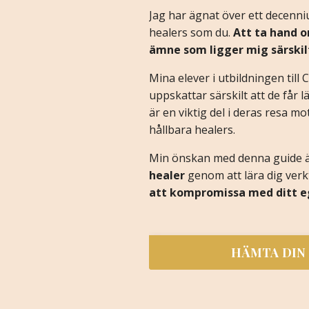
Jag har ägnat över ett decenni
healers som du.
Att ta hand o
ämne som ligger mig särskil
Mina elever i utbildningen till C
uppskattar särskilt att de får l
är en viktig del i deras resa m
hållbara healers.
Min önskan med denna guide är
healer
genom att lära dig verkt
att kompromissa med ditt e
HÄMTA DIN 