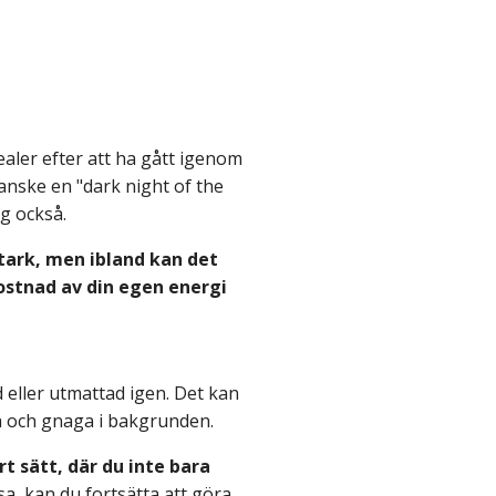
aler efter att ha gått igenom
anske en "dark night of the
ig också.
stark, men ibland kan det
ostnad av din egen energi
ad eller utmattad igen. Det kan
ga och gnaga i bakgrunden.
rt sätt, där du inte bara
sa, kan du fortsätta att göra