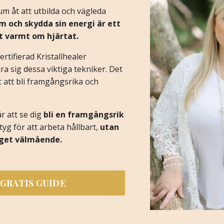
um åt att utbilda och vägleda
m och skydda sin energi är ett
t varmt om hjärtat.
ertifierad Kristallhealer
ära sig dessa viktiga tekniker. Det
ot att bli framgångsrika och
 att se dig
bli en framgångsrik
yg för att arbeta hållbart,
utan
get välmående.
GRATIS GUIDE