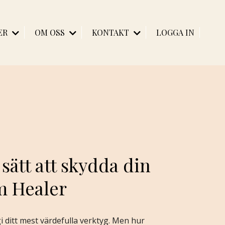
ER
OM OSS
KONTAKT
LOGGA IN
 sätt att skydda din
m Healer
i ditt mest värdefulla verktyg. Men hur