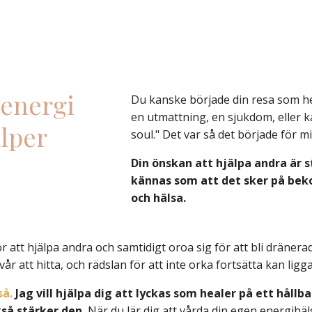
 energi
Du kanske började din resa som he
en utmattning, en sjukdom, eller k
älper
soul." Det var så det började för m
Din önskan att hjälpa andra är 
kännas som att det sker på bek
och hälsa.
för att hjälpa andra och samtidigt oroa sig för att bli dräner
år att hitta, och rädslan för att inte orka fortsätta kan lig
så.
Jag vill hjälpa dig att lyckas som healer på ett hållba
så stärker den.
När du lär dig att vårda din egen energihäl