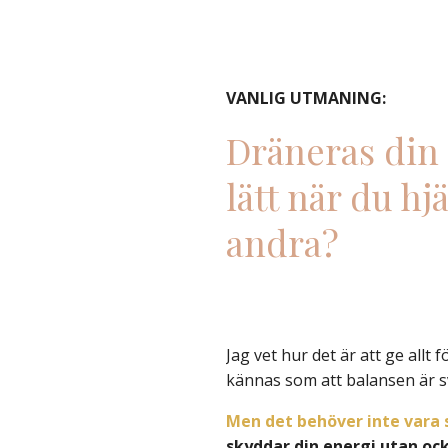
VANLIG UTMANING:
Dräneras din
lätt när du hj
andra?
Jag vet hur det är att ge allt 
kännas som att balansen är sv
Men det behöver inte vara 
skyddar din energi utan ock